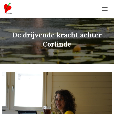
T
O
G
G
L
De drijvende kracht achter
E
N
Corlinde
A
V
I
G
A
T
I
O
N