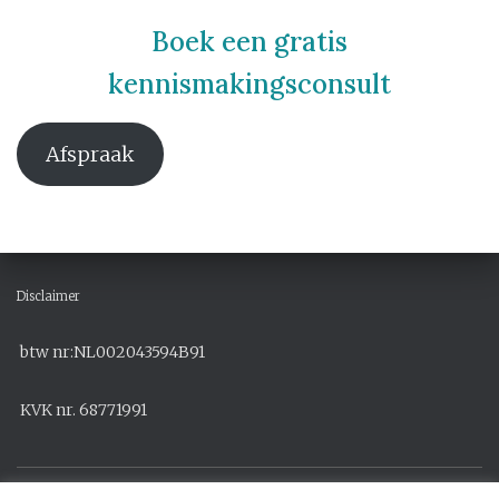
Boek een gratis
kennismakingsconsult
Afspraak
Disclaimer
btw nr:NL002043594B91
KVK nr. 68771991