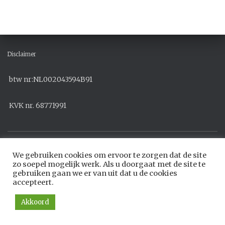
Disclaimer
btw nr:NL002043594B91
KVK nr. 68771991
PRIVACY VERKLARING EN ALGEMENE VOORWAARDEN
We gebruiken cookies om ervoor te zorgen dat de site
zo soepel mogelijk werk. Als u doorgaat met de site te
gebruiken gaan we er van uit dat u de cookies
ALGEMENE VOORWAARDEN CORLINDE
accepteert.
Hestia | Developed by
ThemeIsle
Akkoord