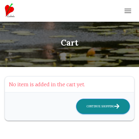
T
O
G
G
L
Cart
E
N
A
V
I
G
A
No item is added in the cart yet.
T
I
O
N
CONTINUE SHOPPING